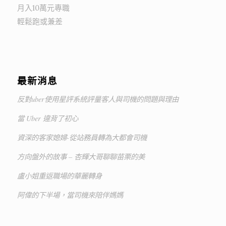
月入10萬元專職
輕鬆跑或兼差
最新消息
反對uber使用星評系統評量客人與司機的問題與理由
當 Uber 違背了初心
資深的客家媳婦-從站務員轉為大都會司機
方向盤外的故事 – 杏輝大哥聊聊苗栗的美
盧小姐重返職場的華麗轉身
阿偉的下半場，當司機來陪伴媽媽