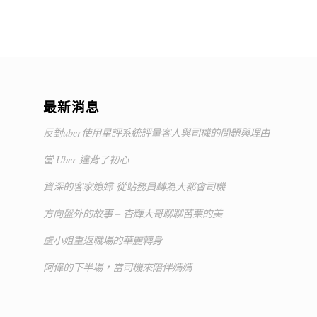
最新消息
反對uber使用星評系統評量客人與司機的問題與理由
當 Uber 違背了初心
資深的客家媳婦-從站務員轉為大都會司機
方向盤外的故事 – 杏輝大哥聊聊苗栗的美
盧小姐重返職場的華麗轉身
阿偉的下半場，當司機來陪伴媽媽