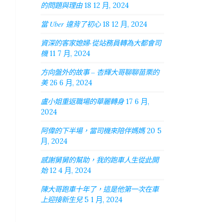
的問題與理由
18 12 月, 2024
當 Uber 違背了初心
18 12 月, 2024
資深的客家媳婦-從站務員轉為大都會司
機
11 7 月, 2024
方向盤外的故事 – 杏輝大哥聊聊苗栗的
美
26 6 月, 2024
盧小姐重返職場的華麗轉身
17 6 月,
2024
阿偉的下半場，當司機來陪伴媽媽
20 5
月, 2024
感謝舅舅的幫助，我的跑車人生從此開
始
12 4 月, 2024
陳大哥跑車十年了，這是他第一次在車
上迎接新生兒
5 1 月, 2024