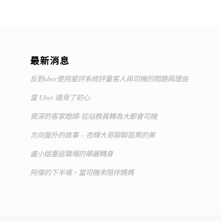
最新消息
反對uber使用星評系統評量客人與司機的問題與理由
當 Uber 違背了初心
資深的客家媳婦-從站務員轉為大都會司機
方向盤外的故事 – 杏輝大哥聊聊苗栗的美
盧小姐重返職場的華麗轉身
阿偉的下半場，當司機來陪伴媽媽