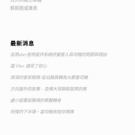
輕鬆跑或兼差
最新消息
反對uber使用星評系統評量客人與司機的問題與理由
當 Uber 違背了初心
資深的客家媳婦-從站務員轉為大都會司機
方向盤外的故事 – 杏輝大哥聊聊苗栗的美
盧小姐重返職場的華麗轉身
阿偉的下半場，當司機來陪伴媽媽